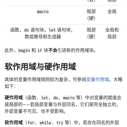
macro
局部
全局
（硬）
函数，
do
语句块，
let
语句块，
局部
全局和
数组推导和生成器
（硬）
局部
此外，
begin
和
if
块
不会
引进新的作用域块。
软作用域与硬作用域
具体的变量作用域规则较为复杂，可参阅
变量作用域
。大略
如下：
硬作用域
（函数、
let
、
do
、
macro
等）中对变量的赋值总
是局部的——若局部变量与外层同名，它们是完全独立的，
外层变量不可见、也不受影响。
软作用域
（
for
、
while
、
try
等）中，若存在同名的外层