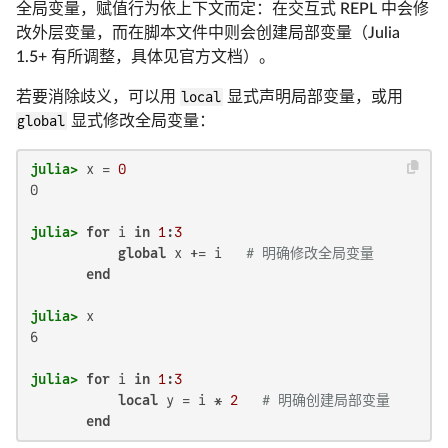
全局变量，赋值行为依上下文而定：在交互式 REPL 中会修
改外层变量，而在脚本文件中则会创建局部变量（Julia
1.5+ 有所调整，具体见官方文档）。
若要消除歧义，可以用
local
显式声明局部变量，或用
global
显式修改全局变量：
julia>
 x = 
0
0

julia>
for
 i 
in
1
:
3
global
 x += i   
# 明确修改全局变量
end
julia>
6

julia>
for
 i 
in
1
:
3
local
 y = i * 
2
# 明确创建局部变量
end