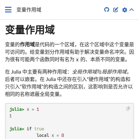


变量作用域
变量作用域
变量的
作用域
是代码的一个区域，在这个区域中这个变量是
可访问的。给变量划分作用域有助于解决变量命名冲突。因
为很有可能两个函数同时有名为
x
的、本质不同的变量。
在 Julia 中主要有两种作用域：
全局作用域
与
局部作用域
，
后者可以嵌套。在 Julia 中还存在引入“硬作用域”的构造和
只引入“软作用域”的构造之间的区别，这影响到是否允许以
相同的名称遮蔽全局变量。
julia>
 x = 
1
1

julia>
if
true
local
 x = 
0